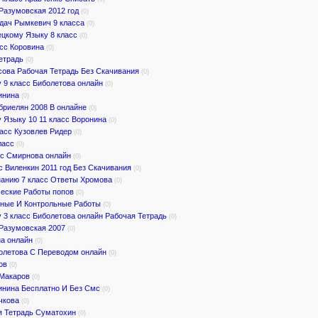
Разумовская 2012 год
(0)
дач Рымкевич 9 класса
(0)
ецкому Языку 8 класс
(0)
асс Коровина
(0)
етрадь
(0)
сова Рабочая Тетрадь Без Скачивания
(0)
 9 класс Биболетова онлайн
(0)
инина
(0)
бриелян 2008 В онлайне
(0)
Языку 10 11 класс Воронина
(0)
ласс Кузовлев Ридер
(0)
ласс
(0)
сс Смирнова онлайн
(0)
с Виленкин 2011 год Без Скачивания
(0)
нанию 7 класс Ответы Хромова
(0)
ческие Работы попов
(0)
ьные И Контрольные Работы
(0)
 3 класс Биболетова онлайн Рабочая Тетрадь
(0)
 Разумовская 2007
(0)
на онлайн
(0)
болетова С Переводом онлайн
(0)
ов
(0)
 Макаров
(0)
инина Бесплатно И Без Смс
(0)
чкова
(0)
ая Тетрадь Суматохин
(0)