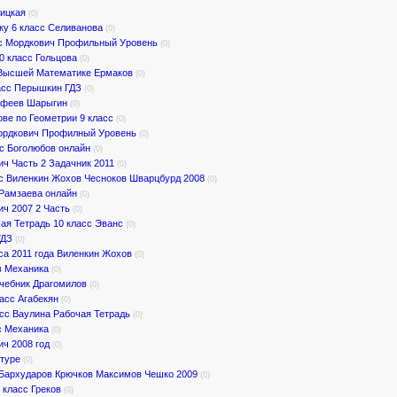
ницкая
(0)
ку 6 класс Селиванова
(0)
сс Мордкович Профильный Уровень
(0)
0 класс Гольцова
(0)
 Высшей Математике Ермаков
(0)
ласс Перышкин ГДЗ
(0)
рофеев Шарыгин
(0)
ве по Геометрии 9 класс
(0)
Мордкович Профилный Уровень
(0)
с Боголюбов онлайн
(0)
ич Часть 2 Задачник 2011
(0)
с Виленкин Жохов Чесноков Шварцбурд 2008
(0)
 Рамзаева онлайн
(0)
ич 2007 2 Часть
(0)
ая Тетрадь 10 класс Эванс
(0)
ГДЗ
(0)
са 2011 года Виленкин Жохов
(0)
в Механика
(0)
Учебник Драгомилов
(0)
асс Агабекян
(0)
асс Ваулина Рабочая Тетрадь
(0)
с Механика
(0)
ич 2008 год
(0)
туре
(0)
 Бархударов Крючков Максимов Чешко 2009
(0)
 класс Греков
(0)