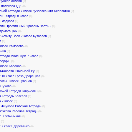
 Бунеев онлайн
(0)
 полякова ГДЗ
(0)
очей Тетради 7 класс Кузовлев Итп Бесплатно
(0)
ей Тетради 8 класс
(0)
 Гладкова
(0)
ович Профильный Уровень Часть 2
(0)
 Домогацких
(0)
Activity Book 7 класс Кузовлев
(0)
а
(0)
класс Рамзаева
(0)
вина
(0)
етради Милениум 7 класс
(0)
абардин
(0)
класс Баранов
(0)
 Атанасян Списывай Ру
(0)
 10 класс Гроза Дворецкая
(0)
боты 9 класс Губанов
(0)
 Сухова
(0)
бочей Тетради Габриелян
(0)
я Тетрадь Колесов
(0)
 7 класс
(0)
н Яшукова Рабочая Тетрадь
(0)
рючкова Рабочая Тетрадь
(0)
сс Хлебинмкая
(0)
(0)
 7 класс Деревянко
(0)