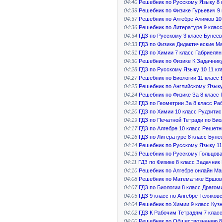
04:40
Решебник по Русскому Языку 8
04:39
Решебник по Физике Гурьевич 9 
04:37
Решебник по Алгебре Алимов 10 
04:36
Решебник по Литературе 9 клас
04:34
ГДЗ по Русскому 3 класс Бунеев
04:33
ГДЗ по Физике Дидактические М
04:31
ГДЗ по Химии 7 класс Габриелян
04:30
Решебник по Физике К Задачник
04:28
ГДЗ по Русскому Языку 10 11 кл
04:27
Решебник по Биологии 11 класс
04:25
Решебник по Английскому Языку
04:24
Решебник по Физике За 8 класс
04:22
ГДЗ по Геометрии За 8 класс Ра
04:20
ГДЗ по Химии 10 класс Рудзити
04:19
ГДЗ по Печатной Тетради по Био
04:17
ГДЗ по Алгебре 10 класс Решетн
04:16
ГДЗ по Литературе 8 класс Буне
04:14
Решебник по Русскому Языку 11
04:13
Решебник по Русскому Гольцова
04:11
ГДЗ по Физике 8 класс Задачник
04:10
Решебник по Алгебре онлайн Ма
04:08
Решебник по Математике Ершов
04:07
ГДЗ по Биологии 8 класс Драго
04:05
ГДЗ 9 класс по Алгебре Теляков
04:04
Решебник по Химии 9 класс Куз
04:02
ГДЗ К Рабочим Тетрадям 7 клас
04:00
Решебник по Обществознанию 8