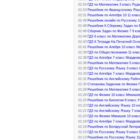
01:54
ГДЗ по Математике 3 класс Руд
01:53
Решебник по Французскому Язы
01:51
Решебник по Алгебре 10 11 кла
01:49
Решебник онлайн по Русскому 1
01:48
Решебник К Сборнику Задач по
01:46
Сборник Задач по Физике 7 9 к
01:44
ГДЗ 6 класс по Математике До
01:43
ГДЗ К Тетради На Печатной Осно
01:41
Решебник по Алебре 10 класс 
01:39
ГДЗ по Обществознанию 11 клас
01:38
ГДЗ по Алгебре 7 класс Мордков
01:36
Решебник по Математике 5 клас
01:35
ГДЗ по Русскому Языку 3 класс
01:33
ГДЗ по Алгебре 7 класс Мордков
01:31
Решебник по Английскому Рабоч
01:30
Степанова Задачник по Физике 
01:28
Решебник по Математике 5 клас
01:26
ГДЗ по Физике 10 класс Мякише
01:25
Решебник по Биологии 8 класс 
01:23
ГДЗ по Английскому Языку 10 кл
01:21
ГДЗ по Английскому Языку 7 кл
01:20
ГДЗ по Физике Мякишев 10 клас
01:18
ГДЗ по Алгебре 7 класс Мордков
01:16
Решебник по Беларускай Литера
01:15
ГДЗ по Русскому Языку 9 класс
01:13
Решебник по Русскому Языку 11