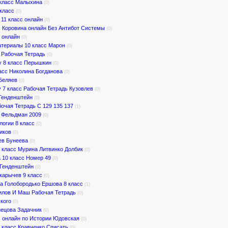
 класс Малыхина
(0)
класс
(0)
11 класс онлайн
(0)
с Коровина онлайн Без Антибот Системы
(0)
 онлайн
(0)
атериалы 10 класс Марон
(0)
 Рабочая Тетрадь
(0)
у 8 класс Перышкин
(0)
асс Николина Богданова
(0)
 Беляев
(0)
 7 класс Рабочая Тетрадь Кузовлев
(0)
 Генденштейн
(0)
бочая Тетрадь С 129 135 137
(1)
с Фельдман 2009
(0)
логии 8 класс
(0)
иков
(0)
ев Бунеева
(0)
 класс Мурина Литвинко Долбик
(0)
 10 класс Номер 49
(0)
 Генденштейн
(0)
карычев 9 класс
(0)
а Голобородько Ершова 8 класс
(1)
милов И Маш Рабочая Тетрадь
(0)
ского
(0)
нецова Задачник
(0)
с онлайн по Истории Юдовская
(0)
 класс Кравченко Списать
(0)