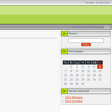
Четверг, 06.08.2026
Приветствую Вас
Гость
|
RSS
Поиск
Календарь
«
Октябрь 2013
»
Пн
Вт
Ср
Чт
Пт
Сб
Вс
1
2
3
4
5
6
7
8
9
10
11
12
13
14
15
16
17
18
19
20
21
22
23
24
25
26
27
28
29
30
31
Архив записей
2012 Февраль
2013 Октябрь