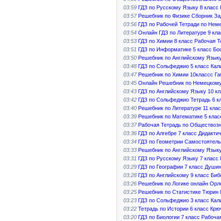
03:59
ГДЗ по Русскому Языку 8 класс 
03:57
Решебник по Физике Сборник За
03:56
ГДЗ по Рабочей Тетради по Нем
03:54
Онлайн ГДЗ по Литературе 9 кл
03:53
ГДЗ по Химии 8 класс Рабочая Т
03:51
ГДЗ по Информатике 5 класс Бо
03:50
Решебник по Английскому Языку
03:48
ГДЗ по Сольфеджио 5 класс Кал
03:47
Решебник по Химии 10классс Га
03:45
Онлайн Решебник по Немецкому 
03:43
ГДЗ по Английскому Языку 10 к
03:42
ГДЗ по Сольфеджио Тетрадь 6 к
03:40
Решебник по Литературе 11 кла
03:39
Решебник по Математике 5 клас
03:37
Рабочая Тетрадь по Обществоз
03:36
ГДЗ по Алгебре 7 класс Дидакти
03:34
ГДЗ по Геометрии Самостоятел
03:33
Решебник по Английскому Языку
03:31
ГДЗ по Русскому Языку 7 класс
03:29
ГДЗ по Географии 7 класс Души
03:28
ГДЗ по Английскому 9 класс Би
03:26
Решебник по Логике онлайн Орл
03:25
Решебник по Статистике Тюрин
03:23
ГДЗ по Сольфеджио 3 класс Кал
03:22
Тетрадь по Истории 6 класс Крю
03:20
ГДЗ по Биологии 7 класс Рабоч