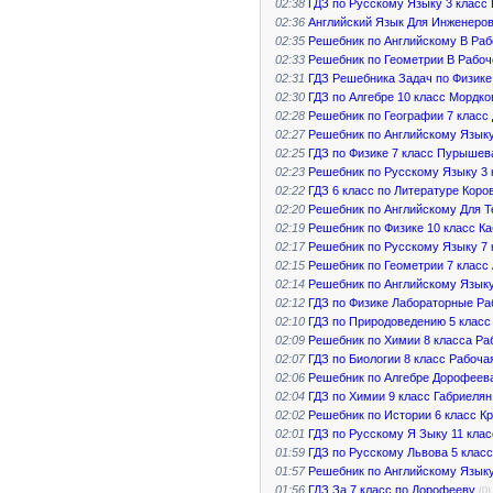
02:38
ГДЗ по Русскому Языку 3 класс
02:36
Английский Язык Для Инженеров
02:35
Решебник по Английскому В Раб
02:33
Решебник по Геометрии В Рабоч
02:31
ГДЗ Решебника Задач по Физике
02:30
ГДЗ по Алгебре 10 класс Мордк
02:28
Решебник по Географии 7 класс
02:27
Решебник по Английскому Языку 
02:25
ГДЗ по Физике 7 класс Пурышев
02:23
Решебник по Русскому Языку 3 
02:22
ГДЗ 6 класс по Литературе Коро
02:20
Решебник по Английскому Для Т
02:19
Решебник по Физике 10 класс К
02:17
Решебник по Русскому Языку 7 
02:15
Решебник по Геометрии 7 класс
02:14
Решебник по Английскому Языку
02:12
ГДЗ по Физике Лабораторные Ра
02:10
ГДЗ по Природоведению 5 класс
02:09
Решебник по Химии 8 класса Ра
02:07
ГДЗ по Биологии 8 класс Рабоча
02:06
Решебник по Алгебре Дорофеева
02:04
ГДЗ по Химии 9 класс Габриеля
02:02
Решебник по Истории 6 класс К
02:01
ГДЗ по Русскому Я Зыку 11 кла
01:59
ГДЗ по Русскому Львова 5 класс
01:57
Решебник по Английскому Языку
01:56
ГДЗ За 7 класс по Дорофееву
(0)