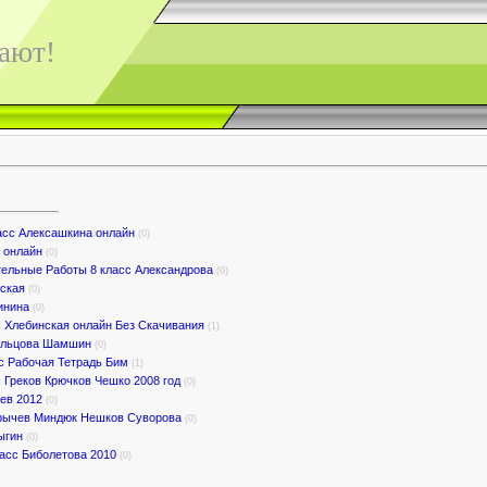
ают!
асс Алексашкина онлайн
(0)
 онлайн
(0)
ельные Работы 8 класс Александрова
(0)
нская
(0)
инина
(0)
с Хлебинская онлайн Без Скачивания
(1)
ольцова Шамшин
(0)
с Рабочая Тетрадь Бим
(1)
 Греков Крючков Чешко 2008 год
(0)
ев 2012
(0)
арычев Миндюк Нешков Суворова
(0)
ыгин
(0)
ласс Биболетова 2010
(0)