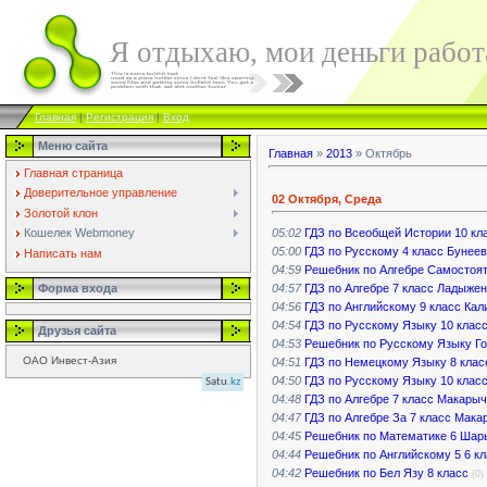
Я отдыхаю, мои деньги работ
Главная
|
Регистрация
|
Вход
Меню сайта
Главная
»
2013
»
Октябрь
Главная страница
Доверительное управление
02 Октября, Среда
Золотой клон
05:02
ГДЗ по Всеобщей Истории 10 кл
Кошелек Webmoney
05:00
ГДЗ по Русскому 4 класс Бунеев
Написать нам
04:59
Решебник по Алгебре Самостоят
04:57
ГДЗ по Алгебре 7 класс Ладыже
Форма входа
04:56
ГДЗ по Английскому 9 класс Кал
04:54
ГДЗ по Русскому Языку 10 клас
Друзья сайта
04:53
Решебник по Русскому Языку Г
ОАО Инвест-Азия
04:51
ГДЗ по Немецкому Языку 8 клас
04:50
ГДЗ по Русскому Языку 10 класс
Satu
.kz
04:48
ГДЗ по Алгебре 7 класс Макарыч
04:47
ГДЗ по Алгебре За 7 класс Мак
04:45
Решебник по Математике 6 Шар
04:44
Решебник по Английскому 5 6 к
04:42
Решебник по Бел Язу 8 класс
(0)