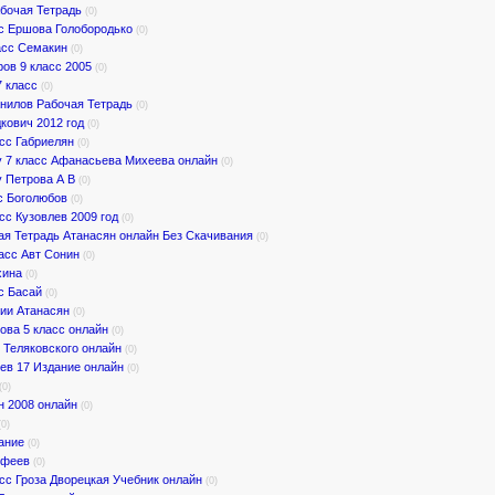
бочая Тетрадь
(0)
с Ершова Голобородько
(0)
асс Семакин
(0)
ов 9 класс 2005
(0)
7 класс
(0)
анилов Рабочая Тетрадь
(0)
дкович 2012 год
(0)
сс Габриелян
(0)
у 7 класс Афанасьева Михеева онлайн
(0)
 Петрова А В
(0)
с Боголюбов
(0)
сс Кузовлев 2009 год
(0)
ая Тетрадь Атанасян онлайн Без Скачивания
(0)
ласс Авт Сонин
(0)
хина
(0)
с Басай
(0)
рии Атанасян
(0)
ва 5 класс онлайн
(0)
 Теляковского онлайн
(0)
ев 17 Издание онлайн
(0)
(0)
н 2008 онлайн
(0)
(0)
ание
(0)
офеев
(0)
сс Гроза Дворецкая Учебник онлайн
(0)